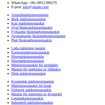
WhatsApp: +86-18912389279
E-post:
info@vkpak.com
Ampullmärkningsmaskin
Burk märkningsmaskin
Kan märkningsmaskin
Oval flaskmärkningsmaskin
Fyrkantig flaskmärkningsmaskin
Avsmalnande flaskmärkningsmaskin
Platt flaskmärkningsmaskin
Låda märkning maskin
Kartongmärkningsmaskin
Påsemärkningsmaskin
Påsemärkningsmaskin
Märkningsmaskin för produkter
Maskin för märkning av ölflaskor
Hink märkningsmaskin
Kosmetisk märkningsmaskin
Märkningsmaskin för kopp
Elektrisk märkningsmaskin
Maskin för märkning av livsmedel
Limmärkningsmaskin
Industriell märkningsmaskin