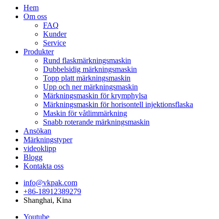
Hem
Om oss
FAQ
Kunder
Service
Produkter
Rund flaskmärkningsmaskin
Dubbelsidig märkningsmaskin
Topp platt märkningsmaskin
Upp och ner märkningsmaskin
Märkningsmaskin för krymphylsa
Märkningsmaskin för horisontell injektionsflaska
Maskin för våtlimmärkning
Snabb roterande märkningsmaskin
Ansökan
Märkningstyper
videoklipp
Blogg
Kontakta oss
info@vkpak.com
+86-18912389279
Shanghai, Kina
Youtube