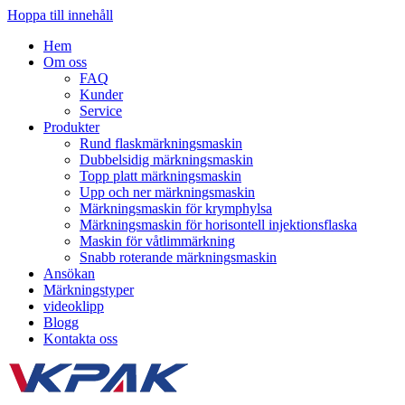
Hoppa till innehåll
Hem
Om oss
FAQ
Kunder
Service
Produkter
Rund flaskmärkningsmaskin
Dubbelsidig märkningsmaskin
Topp platt märkningsmaskin
Upp och ner märkningsmaskin
Märkningsmaskin för krymphylsa
Märkningsmaskin för horisontell injektionsflaska
Maskin för våtlimmärkning
Snabb roterande märkningsmaskin
Ansökan
Märkningstyper
videoklipp
Blogg
Kontakta oss