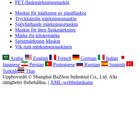
PET-flaskmärkningsmaskin
Maskin för märkning av plastflaskor
Tryckkänslig märkningsmaskin
Självhäftande märkningsmaskin
Maskin för liten flaskmärkning
Märke för klistermärke
Sprutmärkning Maskin
Vik runt märkningsmaskinen
Arabic
English
French
German
Italian
Japanese
Persian
Portuguese
Russian
Spanish
Turkish
Thai
Upphovsrätt © Shanghai BaZhou Industrial Co., Ltd. Alla
rättigheter förbehållna. |
XML-webbplatskarta