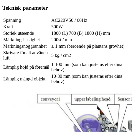
Teknisk parameter
Spänning
AC220V50 / 60Hz
Kraft
500W
Storlek utseende
1800 (L) 700 (B) 1800 (H) mm
Märkningshastighet
200st / min
Märkningsnoggrannhet
± 1 mm (beroende på plantans grovhet)
Skrivare för att använda
5 kg / cm2
luft
1-100 mm (som kan justeras efter dina
Lämplig höjd på föremål
behov)
10-80 mm (som kan justeras efter dina
Lämplig mängd objekt
behov)