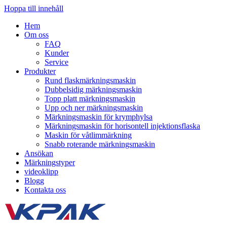
Hoppa till innehåll
Hem
Om oss
FAQ
Kunder
Service
Produkter
Rund flaskmärkningsmaskin
Dubbelsidig märkningsmaskin
Topp platt märkningsmaskin
Upp och ner märkningsmaskin
Märkningsmaskin för krymphylsa
Märkningsmaskin för horisontell injektionsflaska
Maskin för våtlimmärkning
Snabb roterande märkningsmaskin
Ansökan
Märkningstyper
videoklipp
Blogg
Kontakta oss