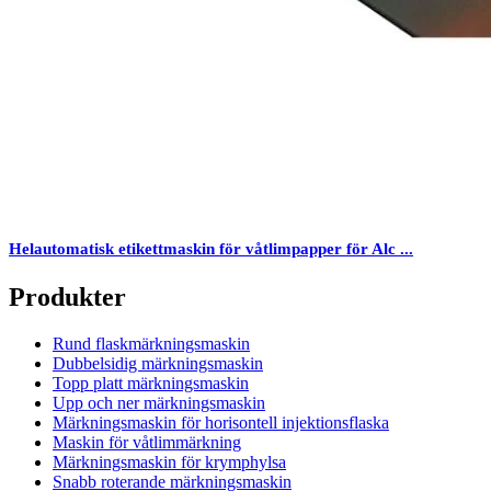
Helautomatisk etikettmaskin för våtlimpapper för Alc ...
Produkter
Rund flaskmärkningsmaskin
Dubbelsidig märkningsmaskin
Topp platt märkningsmaskin
Upp och ner märkningsmaskin
Märkningsmaskin för horisontell injektionsflaska
Maskin för våtlimmärkning
Märkningsmaskin för krymphylsa
Snabb roterande märkningsmaskin