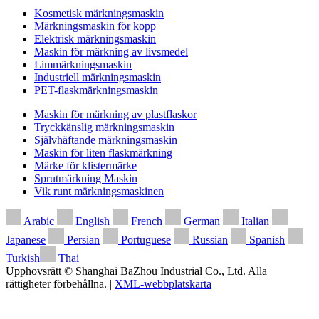
Kosmetisk märkningsmaskin
Märkningsmaskin för kopp
Elektrisk märkningsmaskin
Maskin för märkning av livsmedel
Limmärkningsmaskin
Industriell märkningsmaskin
PET-flaskmärkningsmaskin
Maskin för märkning av plastflaskor
Tryckkänslig märkningsmaskin
Självhäftande märkningsmaskin
Maskin för liten flaskmärkning
Märke för klistermärke
Sprutmärkning Maskin
Vik runt märkningsmaskinen
Arabic
English
French
German
Italian
Japanese
Persian
Portuguese
Russian
Spanish
Turkish
Thai
Upphovsrätt © Shanghai BaZhou Industrial Co., Ltd. Alla
rättigheter förbehållna. |
XML-webbplatskarta