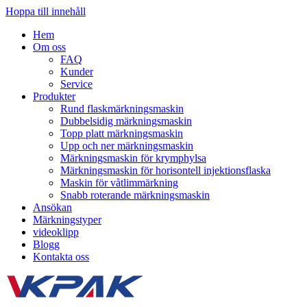
Hoppa till innehåll
Hem
Om oss
FAQ
Kunder
Service
Produkter
Rund flaskmärkningsmaskin
Dubbelsidig märkningsmaskin
Topp platt märkningsmaskin
Upp och ner märkningsmaskin
Märkningsmaskin för krymphylsa
Märkningsmaskin för horisontell injektionsflaska
Maskin för våtlimmärkning
Snabb roterande märkningsmaskin
Ansökan
Märkningstyper
videoklipp
Blogg
Kontakta oss