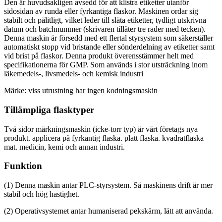
Den är huvudsakligen avsedd för att klistra etiketter utanför
sidosidan av runda eller fyrkantiga flaskor. Maskinen ordar sig
stabilt och pålitligt, vilket leder till släta etiketter, tydligt utskrivna
datum och batchnummer (skrivaren tillåter tre rader med tecken).
Denna maskin är försedd med ett flertal styrsystem som säkerställer
automatiskt stopp vid bristande eller sönderdelning av etiketter samt
vid brist på flaskor. Denna produkt överensstämmer helt med
specifikationerna för GMP. Som används i stor utsträckning inom
läkemedels-, livsmedels- och kemisk industri
Märke: viss utrustning har ingen kodningsmaskin
Tillämpliga flasktyper
Två sidor märkningsmaskin (icke-torr typ) är vårt företags nya
produkt. applicera på fyrkantig flaska. platt flaska. kvadratflaska
mat. medicin, kemi och annan industri.
Funktion
(1) Denna maskin antar PLC-styrsystem. Så maskinens drift är mer
stabil och hög hastighet.
(2) Operativsystemet antar humaniserad pekskärm, lätt att använda.