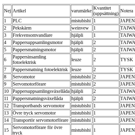
Kvantitet
Nej
Artikel
varumärke
Notera
(uppsättning)
1
PLC
mistubishi
1
JAPEN
2
Pekskärm
weinvew
1
TAIW
3
Frekvensomvandlare
hjälpli
1
TAIW
4
Pappersuppsamlingsmotor
hjälpli
2
TAIW
5
Pappersmatningsmotor
hjälpli
2
TAIW
Pappersinsamling
6
leuze
2
TYSK
fotoelektrisk
7
Pappersmatning fotoelektrisk
leuze
2
TYSK
8
Servomotor
mistubishi
2
JAPEN
9
Servomotorförare
mistubishi
2
JAPEN
10
Pappersuppsamlingsväxellåda
hjälpli
2
TAIW
11
Pappersmatningsväxellåda
hjälpli
2
TAIW
12
Transportbands servomotor
mistubishi
1
JAPEN
13
Övre tryck servomotor
mistubishi
1
JAPEN
14
Transportör servomotorförare
mistubishi
1
JAPEN
Servomotorförare för övre
15
mistubishi
1
JAPEN
tryck