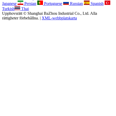
Japanese
Persian
Portuguese
Russian
Spanish
Turkish
Thai
Upphovsrätt © Shanghai BaZhou Industrial Co., Ltd. Alla
rättigheter förbehållna. |
XML-webbplatskarta