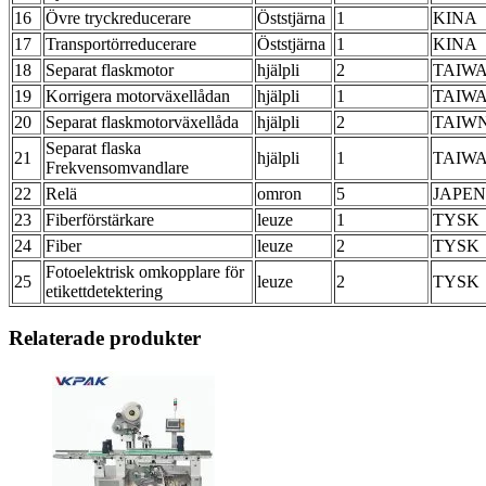
16
Övre tryckreducerare
Öststjärna
1
KINA
17
Transportörreducerare
Öststjärna
1
KINA
18
Separat flaskmotor
hjälpli
2
TAIW
19
Korrigera motorväxellådan
hjälpli
1
TAIW
20
Separat flaskmotorväxellåda
hjälpli
2
TAIW
Separat flaska
21
hjälpli
1
TAIW
Frekvensomvandlare
22
Relä
omron
5
JAPEN
23
Fiberförstärkare
leuze
1
TYSK
24
Fiber
leuze
2
TYSK
Fotoelektrisk omkopplare för
25
leuze
2
TYSK
etikettdetektering
Relaterade produkter