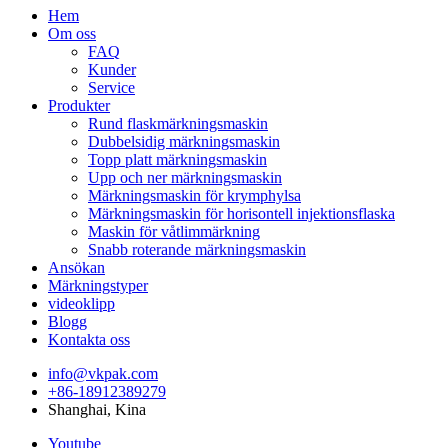
Hem
Om oss
FAQ
Kunder
Service
Produkter
Rund flaskmärkningsmaskin
Dubbelsidig märkningsmaskin
Topp platt märkningsmaskin
Upp och ner märkningsmaskin
Märkningsmaskin för krymphylsa
Märkningsmaskin för horisontell injektionsflaska
Maskin för våtlimmärkning
Snabb roterande märkningsmaskin
Ansökan
Märkningstyper
videoklipp
Blogg
Kontakta oss
info@vkpak.com
+86-18912389279
Shanghai, Kina
Youtube