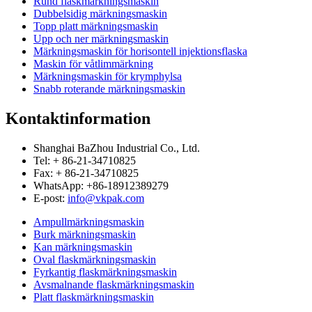
Rund flaskmärkningsmaskin
Dubbelsidig märkningsmaskin
Topp platt märkningsmaskin
Upp och ner märkningsmaskin
Märkningsmaskin för horisontell injektionsflaska
Maskin för våtlimmärkning
Märkningsmaskin för krymphylsa
Snabb roterande märkningsmaskin
Kontaktinformation
Shanghai BaZhou Industrial Co., Ltd.
Tel: + 86-21-34710825
Fax: + 86-21-34710825
WhatsApp: +86-18912389279
E-post:
info@vkpak.com
Ampullmärkningsmaskin
Burk märkningsmaskin
Kan märkningsmaskin
Oval flaskmärkningsmaskin
Fyrkantig flaskmärkningsmaskin
Avsmalnande flaskmärkningsmaskin
Platt flaskmärkningsmaskin