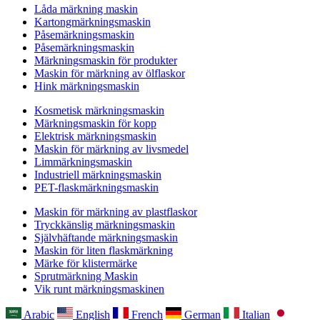
Låda märkning maskin
Kartongmärkningsmaskin
Påsemärkningsmaskin
Påsemärkningsmaskin
Märkningsmaskin för produkter
Maskin för märkning av ölflaskor
Hink märkningsmaskin
Kosmetisk märkningsmaskin
Märkningsmaskin för kopp
Elektrisk märkningsmaskin
Maskin för märkning av livsmedel
Limmärkningsmaskin
Industriell märkningsmaskin
PET-flaskmärkningsmaskin
Maskin för märkning av plastflaskor
Tryckkänslig märkningsmaskin
Självhäftande märkningsmaskin
Maskin för liten flaskmärkning
Märke för klistermärke
Sprutmärkning Maskin
Vik runt märkningsmaskinen
Arabic
English
French
German
Italian