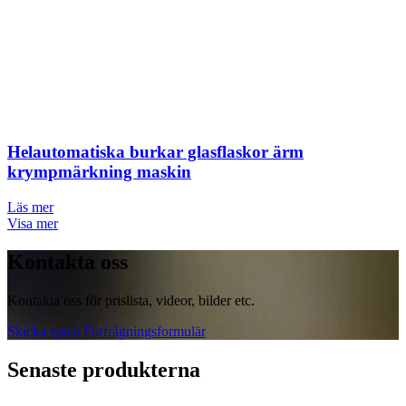
Helautomatiska burkar glasflaskor ärm
krympmärkning maskin
Läs mer
Visa mer
Kontakta oss
Kontakta oss för prislista, videor, bilder etc.
Skicka epost
Förfrågningsformulär
Senaste produkterna