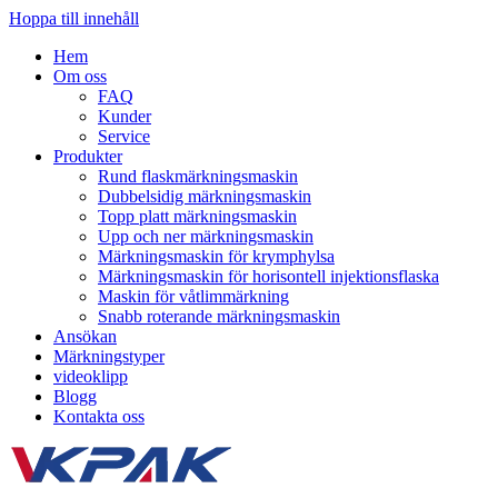
Hoppa till innehåll
Hem
Om oss
FAQ
Kunder
Service
Produkter
Rund flaskmärkningsmaskin
Dubbelsidig märkningsmaskin
Topp platt märkningsmaskin
Upp och ner märkningsmaskin
Märkningsmaskin för krymphylsa
Märkningsmaskin för horisontell injektionsflaska
Maskin för våtlimmärkning
Snabb roterande märkningsmaskin
Ansökan
Märkningstyper
videoklipp
Blogg
Kontakta oss