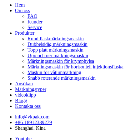
Hem
Om oss
FAQ
Kunder
Service
Produkter
Rund flaskmärkningsmaskin
Dubbelsidig märkningsmaskin
Topp platt märkningsmaskin
Upp och ner märkningsmaskin
Märkningsmaskin för krymphylsa
Märkningsmaskin för horisontell injektionsflaska
Maskin för våtlimmärkning
Snabb roterande märkningsmaskin
Ansökan
Märkningstyper
videoklipp
Blogg
Kontakta oss
info@vkpak.com
+86-18912389279
Shanghai, Kina
Youtube