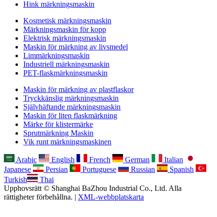
Hink märkningsmaskin
Kosmetisk märkningsmaskin
Märkningsmaskin för kopp
Elektrisk märkningsmaskin
Maskin för märkning av livsmedel
Limmärkningsmaskin
Industriell märkningsmaskin
PET-flaskmärkningsmaskin
Maskin för märkning av plastflaskor
Tryckkänslig märkningsmaskin
Självhäftande märkningsmaskin
Maskin för liten flaskmärkning
Märke för klistermärke
Sprutmärkning Maskin
Vik runt märkningsmaskinen
Arabic
English
French
German
Italian
Japanese
Persian
Portuguese
Russian
Spanish
Turkish
Thai
Upphovsrätt © Shanghai BaZhou Industrial Co., Ltd. Alla
rättigheter förbehållna. |
XML-webbplatskarta