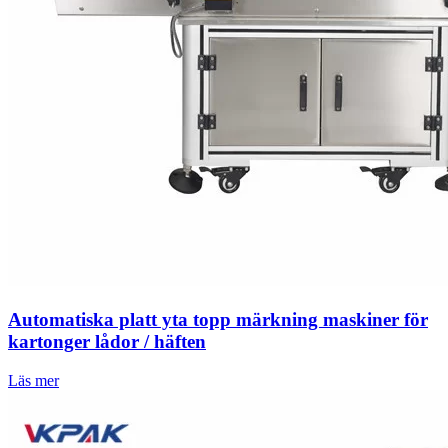
Automatiska platt yta topp märkning maskiner för
kartonger lådor / häften
Läs mer