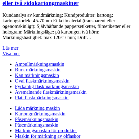
eller två sidokartongmaskiner
Kundanalys av kundmärkning: Kundprodukter: kartong;
kartongstorlek: 45-70mm Etikettmaterial (transparent eller
ogenomskinligt): Självhäftande pappersetiketter, filmetiketter eller
hologram; Märkningsläge: på kartongen två hörn;
Märkningshastighet: max 120st / min; Drift…
Läs mer
Visa mer
Ampullmärkningsmaskin
Burk märkningsmaskin
Kan märkningsmaskin
Oval flaskmärkningsmaskin
Fyrkantig flaskmärkningsmaskin
Avsmalnande flaskmärkningsmaskin
Platt flaskmärkningsmaskin
Låda märkning maskin
Kartongmärkningsmaskin
Påsemärkningsmaskin
Påsemärkningsmaskin
Märkningsmaskin för produkter
Maskin för märkning av ölflaskor